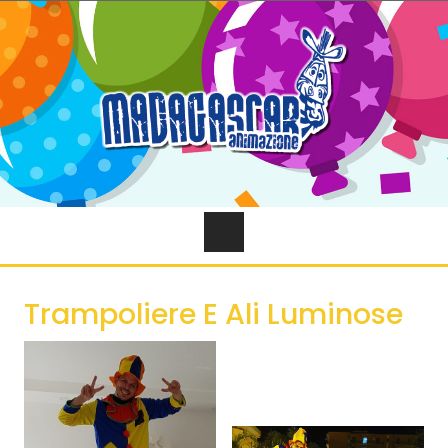
Trampoliere E Ali Luminose